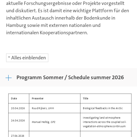
aktuelle Forschungsergebnisse oder Projekte vorgestellt
und diskutiert. Es ist damit eine wichtige Plattform für den
inhaltlichen Austausch innerhalb der Bodenkunde in
Hamburg sowie mit externen nationalen und
internationalen Kooperationspartnern.
Alles einblenden
Programm Sommer / Schedule summer 2026
Date
Presenter
Title
20.04.2026
Ruud Rijkers, UHH
Biological feedbacks in the Arctic
Investigating land-atmosphere
24.04.2026
Manuel Helbig, GFZ
interactions across the coupled soil-
vegetation-atmosphere continuum
27.04.2026