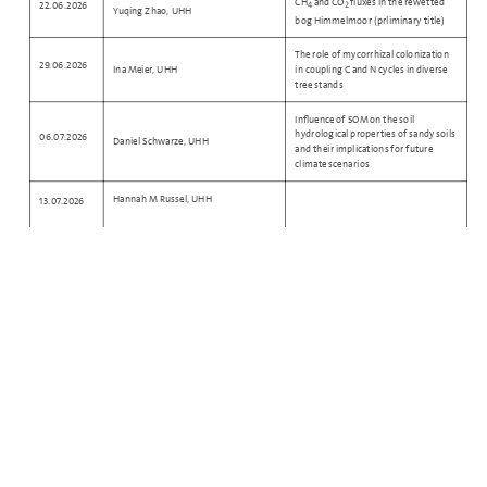
CH
and CO
fluxes in the rewetted
22.06.2026
4
2
Yuqing Zhao, UHH
bog Himmelmoor (prliminary title)
The role of mycorrhizal colonization
29.06.2026
Ina Meier, UHH
in coupling C and N cycles in diverse
tree stands
Influence of SOM on the soil
hydrological properties of sandy soils
06.07.2026
Daniel Schwarze, UHH
and their implications for future
climate scenarios
Hannah M Russel, UHH
13.07.2026