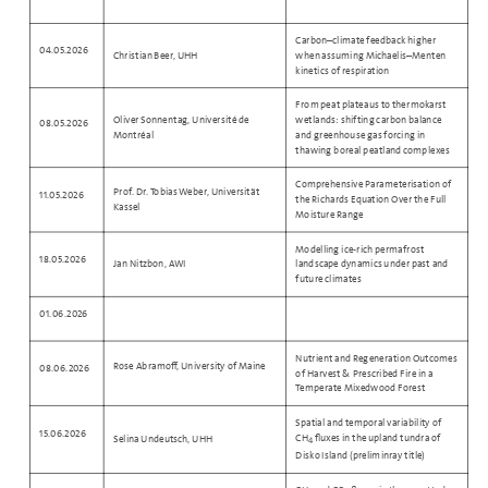
Carbon–climate feedback higher
04.05.2026
Christian Beer, UHH
when assuming Michaelis–Menten
kinetics of respiration
From peat plateaus to thermokarst
Oliver Sonnentag, Université de
wetlands: shifting carbon balance
08.05.2026
Montréal
and greenhouse gas forcing in
thawing boreal peatland complexes
Comprehensive Parameterisation of
Prof. Dr. Tobias Weber, Universität
11.05.2026
the Richards Equation Over the Full
Kassel
Moisture Range
Modelling ice-rich permafrost
18.05.2026
Jan Nitzbon, AWI
landscape dynamics under past and
future climates
01.06.2026
Nutrient and Regeneration Outcomes
Rose Abramoff, University of Maine
08.06.2026
of Harvest & Prescribed Fire in a
Temperate Mixedwood Forest
Spatial and temporal variability of
15.06.2026
CH
fluxes in the upland tundra of
Selina Undeutsch, UHH
4
Disko Island (preliminray title)