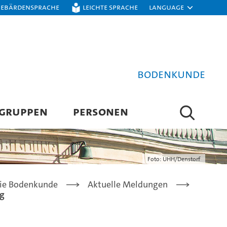
Gebärdensprache
Leichte Sprache
Language
Bodenkunde
SGRUPPEN
PERSONEN
Foto: UHH/Denstorf
die Bodenkunde
Aktuelle Meldungen
rg