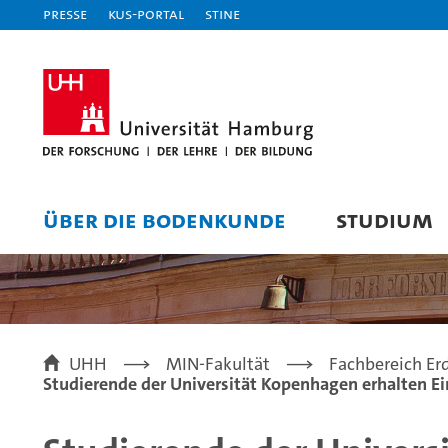
Presse
KUS-Portal
STiNE
ÜBER DIE BODENKUNDE
STUDIUM
UHH
MIN-Fakultät
Fachbereich E
Studierende der Universität Kopenhagen erhalten Ei