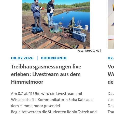
Foto: UHH/D. Holl
08.07.2026
|
Bodenkunde
02
Treibhausgasmessungen live
Vo
erleben: Livestream aus dem
Wo
Himmelmoor
de
Am 8.7. ab 11 Uhr, wird ein Livestream mit
Das
Wissenschafts-Kommunikatorin Sofia Kats aus
zus
dem Himmelmoor gesendet.
Deu
Begleitet werden die Studenten Robin Totzek und
Tra