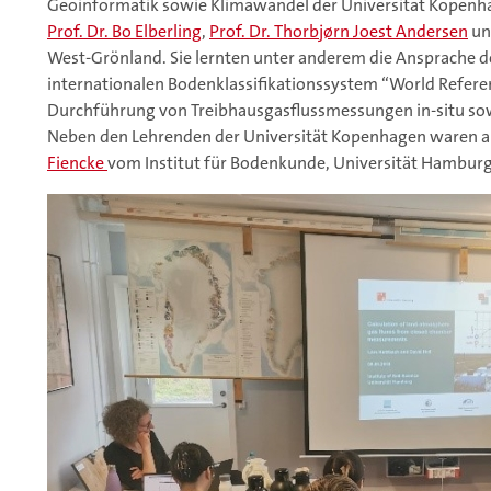
Geoinformatik sowie Klimawandel der Universität Kopenha
Prof. Dr. Bo Elberling
,
Prof. Dr. Thorbjørn Joest Andersen
u
West-Grönland. Sie lernten unter anderem die Ansprache 
internationalen Bodenklassifikationssystem “World Referenc
Durchführung von Treibhausgasflussmessungen in-situ sow
Neben den Lehrenden der Universität Kopenhagen waren 
Fiencke
vom Institut für Bodenkunde, Universität Hamburg, 