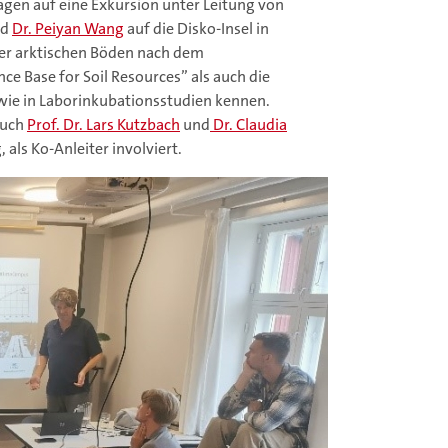
gen auf eine Exkursion unter Leitung von
nd
Dr. Peiyan Wang
auf die Disko-Insel in
der arktischen Böden nach dem
e Base for Soil Resources” als auch die
ie in Laborinkubationsstudien kennen.
auch
Prof. Dr. Lars Kutzbach
und
Dr. Claudia
als Ko-Anleiter involviert.