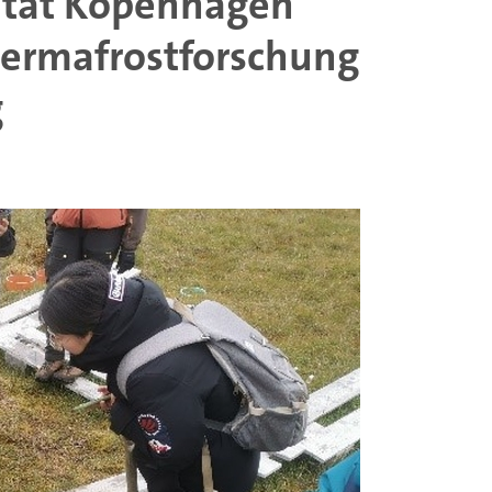
sität Kopenhagen
 Permafrostforschung
g