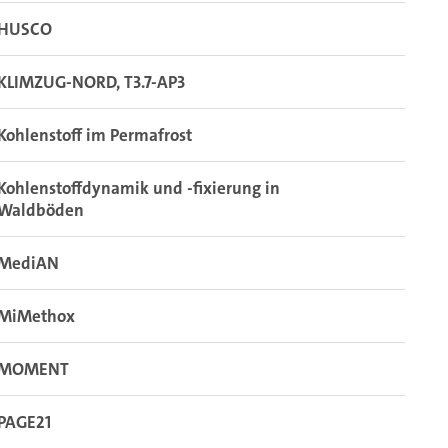
HUSCO
KLIMZUG-NORD, T3.7-AP3
Kohlenstoff im Permafrost
Kohlenstoffdynamik und -fixierung in
Waldböden
MediAN
MiMethox
MOMENT
PAGE21