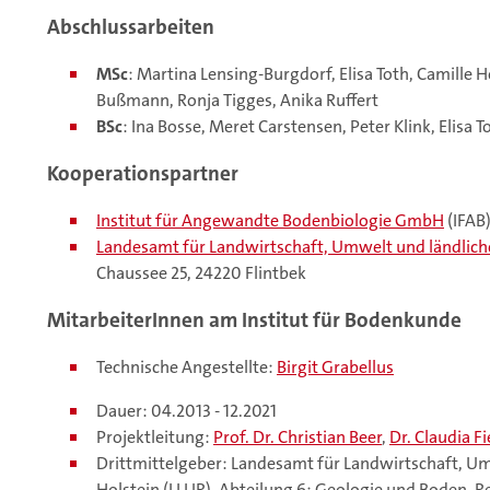
Abschlussarbeiten
MSc
: Martina Lensing-Burgdorf, Elisa Toth, Camille 
Bußmann, Ronja Tigges, Anika Ruffert
BSc
: Ina Bosse, Meret Carstensen, Peter Klink, Elisa T
Kooperationspartner
Institut für Angewandte Bodenbiologie GmbH
(IFAB
Landesamt für Landwirtschaft, Umwelt und ländlich
Chaussee 25, 24220 Flintbek
MitarbeiterInnen am Institut für Bodenkunde
Technische Angestellte:
Birgit Grabellus
Dauer: 04.2013 - 12.2021
Projektleitung:
Prof. Dr. Christian Beer
,
Dr. Claudia F
Drittmittelgeber: Landesamt für Landwirtschaft, Um
Holstein (LLUR), Abteilung 6: Geologie und Boden, R