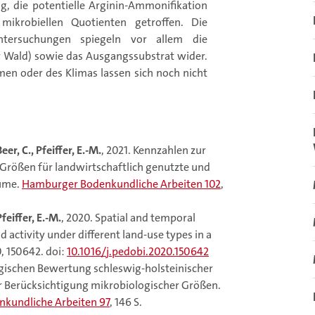
, die potentielle Arginin-Ammonifikation
mikrobiellen Quotienten getroffen. Die
ntersuchungen spiegeln vor allem die
r Wald) sowie das Ausgangssubstrat wider.
 oder des Klimas lassen sich noch nicht
eer, C., Pfeiffer, E.-M.
, 2021. Kennzahlen zur
rößen für landwirtschaftlich genutzte und
äume.
Hamburger Bodenkundliche Arbeiten 102
,
Pfeiffer, E.-M.
, 2020. Spatial and temporal
d activity under different land-use types in a
, 150642. doi:
10.1016/j.pedobi.2020.150642
logischen Bewertung schleswig-holsteinischer
Berücksichtigung mikrobiologischer Größen.
kundliche Arbeiten 97
, 146 S.