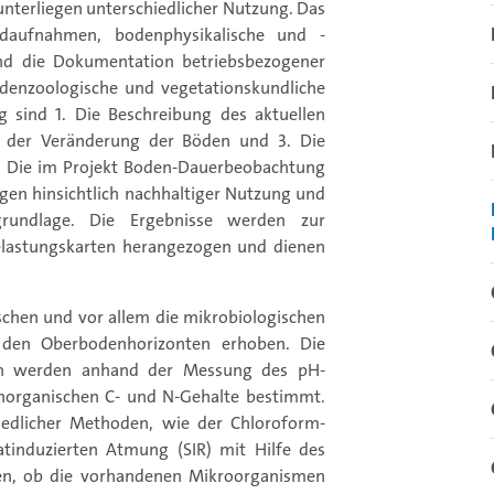
nterliegen unterschiedlicher Nutzung. Das
daufnahmen, bodenphysikalische und -
d die Dokumentation betriebsbezogener
odenzoologische und vegetationskundliche
 sind 1. Die Beschreibung des aktuellen
g der Veränderung der Böden und 3. Die
g. Die im Projekt Boden-Dauerbeobachtung
gen hinsichtlich nachhaltiger Nutzung und
grundlage. Die Ergebnisse werden zur
lastungskarten herangezogen und dienen
schen und vor allem die mikrobiologischen
 den Oberbodenhorizonten erhoben. Die
n werden anhand der Messung des pH-
norganischen C- und N-Gehalte bestimmt.
edlicher Methoden, wie der Chloroform-
tinduzierten Atmung (SIR) mit Hilfe des
en, ob die vorhandenen Mikroorganismen