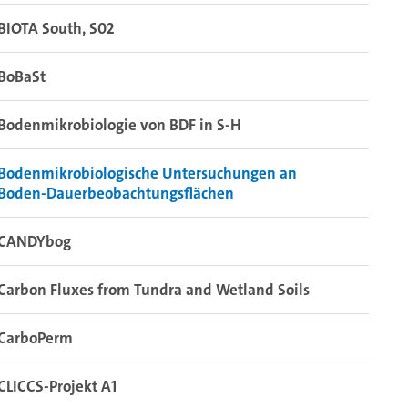
BIOTA South, S02
BoBaSt
Bodenmikrobiologie von BDF in S-H
Bodenmikrobiologische Untersuchungen an
Boden-Dauerbeobachtungsflächen
CANDYbog
Carbon Fluxes from Tundra and Wetland Soils
CarboPerm
CLICCS-Projekt A1