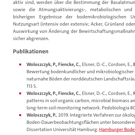
aktiv sind, werden über die Bestimmung der Basalatmung
sowie die Atmungsaktivierungs-, metabolischen und 
bisherigen Ergebnisse der bodemikrobiologischen U
Nutzungsart (intensiv oder extensiv; Acker, Grünland ode
Auswirkung von Änderung der Bewirtschaftungsmaßnahmen
sicher abgrenzen.
Publikationen
Woloszczyk, P., Fiencke, C.
, Elsner, D.-C., Cordsen, E.,
B
Bewertung bodenkundlicher und mikrobiologischer G
naturnahe Böden der norddeutschen Landschaftsr
113 S.
Woloszczyk, P., Fiencke, C.
, Elsner, D.-C., Cordsen, E.,
patterns in soil organic carbon, microbial biomass an
long-term soil-monitoring network. Pedobiologia 80
Woloszczyk, P.
, 2019. Integrierte Verfahren zur öko
Boden-Dauerbeobachtungsflächen unter besonderer 
Dissertation Universität Hamburg.
Hamburger Boden