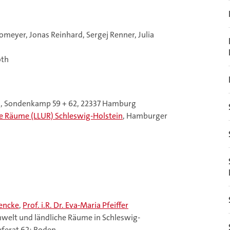
Homeyer, Jonas Reinhard, Sergej Renner, Julia
oth
), Sondenkamp 59 + 62, 22337 Hamburg
e Räume (LLUR) Schleswig-Holstein
, Hamburger
iencke
,
Prof. i.R. Dr. Eva-Maria Pfeiffer
welt und ländliche Räume in Schleswig-
eferat 62: Boden