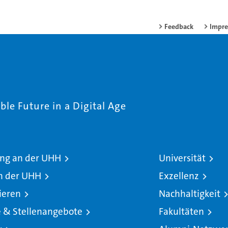
Feedback
Impr
le Future in a Digital Age
ng an der UHH
Universität
n der UHH
Exzellenz
ieren
Nachhaltigkeit
e & Stellenangebote
Fakultäten