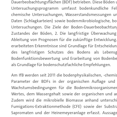
Dauerbeobachtungsflächen (BDF) betrieben. Diese Böden u
Untersuchungsprogramm umfasst bodenkundliche Fel
chemische Untersuchungen, Wasserstandsmessungen un
Daten (Schlagkarteien) sowie bodenmikrobiologische, b
Untersuchungen. Die Ziele der Boden-Dauerbeobachtung
Zustandes der Böden, 2. Die langfristige Überwachun
Ableitung von Prognosen für die zukünftige Entwicklun
erarbeiteten Erkenntnisse sind Grundlage für Entscheidun
des langfristigen Schutzes des Bodens als Lebens
Bodenfunktionsbewertung und Erarbeitung von Bodenbe
als Grundlage für bodenschutzfachliche Empfehlungen.
Am IfB werden seit 2011 die bodenphysikalischen, -chemi
Parameter der BDFs in der organischen Auflage und
Wachstumsbedingungen für die Bodenmikroorganisme
Wertes, dem Wassergehalt sowie der organischen und a
Zudem wird die mikrobielle Biomasse anhand unterschi
Fumigations-Extraktionmethode (CFE) sowie der Substra
Sapromaten und der Heinemeyeranlage erfasst. Aussag