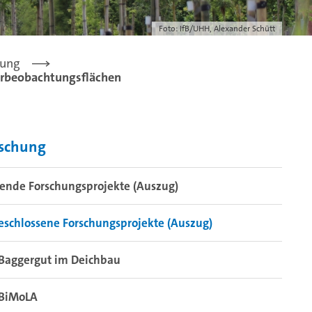
Foto: IfB/UHH, Alexander Schütt
hung
rbeobachtungsflächen
rschung
ende Forschungsprojekte (Auszug)
schlossene Forschungsprojekte (Auszug)
Baggergut im Deichbau
BiMoLA